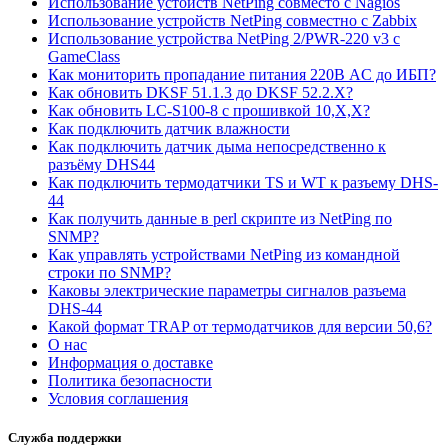
Использование устойств NetPing совместо с Nagios
Использование устройств NetPing совместно с Zabbix
Использование устройства NetPing 2/PWR-220 v3 с
GameClass
Как мониторить пропадание питания 220В AC до ИБП?
Как обновить DKSF 51.1.3 до DKSF 52.2.X?
Как обновить LC-S100-8 с прошивкой 10,Х,Х?
Как подключить датчик влажности
Как подключить датчик дыма непосредственно к
разъёму DHS44
Как подключить термодатчики TS и WT к разъему DHS-
44
Как получить данные в perl скрипте из NetPing по
SNMP?
Как управлять устройствами NetPing из командной
строки по SNMP?
Каковы электрические параметры сигналов разъема
DHS-44
Какой формат TRAP от термодатчиков для версии 50,6?
О нас
Информация о доставке
Политика безопасности
Условия соглашения
Служба поддержки