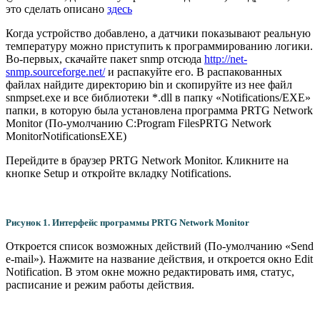
это сделать описано
здесь
Когда устройство добавлено, а датчики показывают реальную
температуру можно приступить к программированию логики.
Во-первых, скачайте пакет snmp отсюда
http://net-
snmp.sourceforge.net/
и распакуйте его. В распакованных
файлах найдите директорию bin и скопируйте из нее файл
snmpset.exe и все библиотеки *.dll в папку «Notifications/EXE»
папки, в которую была установлена программа PRTG Network
Monitor (По-умолчанию C:Program FilesPRTG Network
MonitorNotificationsEXE)
Перейдите в браузер PRTG Network Monitor. Кликните на
кнопке Setup и откройте вкладку Notifications.
Рисунок 1. Интерфейс программы PRTG Network Monitor
Откроется список возможных действий (По-умолчанию «Send
e-mail»). Нажмите на название действия, и откроется окно Edit
Notification. В этом окне можно редактировать имя, статус,
расписание и режим работы действия.