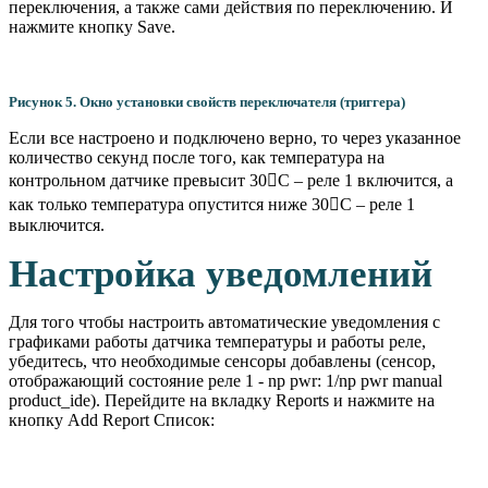
переключения, а также сами действия по переключению. И
нажмите кнопку Save.
Рисунок 5. Окно установки свойств переключателя (триггера)
Если все настроено и подключено верно, то через указанное
количество секунд после того, как температура на
контрольном датчике превысит 30

С – реле 1 включится, а
как только температура опустится ниже 30

С – реле 1
выключится.
Настройка уведомлений
Для того чтобы настроить автоматические уведомления с
графиками работы датчика температуры и работы реле,
убедитесь, что необходимые сенсоры добавлены (сенсор,
отображающий состояние реле 1 - np pwr: 1/np pwr manual
product_ide). Перейдите на вкладку Reports и нажмите на
кнопку Add Report Список: