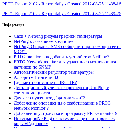
PRTG Report 2102 - Report daily - Created 2012-08-25 11-38-16
PRTG Report 2102 - Report daily - Created 2012-08-25 11-39-26
Информация
Cacti + NetPing рисуем графики температуры
NetPing в домашнем хозяйстве
NetPing: Отправка SMS сообщений при помощи гейта
MC35i
PRTG monitor, как добавить устройство NetPing?
PRTG Network monitor для удаленного мониторинга
датчиков по SNMP
Автоматический регулятор температуры
Алгоритм Пингвин 3.0
Где найти описание на IRC-TR?
Дистанционный учет электроэнергии, UniPing и
счетчик мощности
Для чего нужен вход "датчик тока"?
Добавление оповещения о срабатывании в PRTG
Network Monitor ?
Добавления устройства в программу PRTG monitor 9
ИнтеграцияNetPing с системой защиты от протечек
воды «Гидролок»