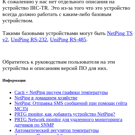
К сожалению у нас нет отдельного описания на
устройство IRC-TR. Это из-за того что это устройство
всегда должно работать с каким-либо базовым
устройством.
Такими базовыми устройствами могут быть
NetPing TS
v2
,
UniPing RS-232
,
UniPing RS-485
.
Обратитесь к руководствам пользователя на эти
устройства и описаниям версий ПО для них.
Информация
Cacti + NetPing рисуем графики температуры
NetPing в домашнем хозяйстве
NetPing: Отправка SMS сообщений при помощи гейта
MC35i
PRTG monitor, как добавить устройство NetPing?
PRTG Network monitor для удаленного мониторинга
датчиков по SNMP
Автоматический регулятор температуры