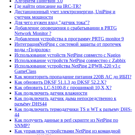
Алгоритм Пингвин 3.0
Где найти описание на IRC-TR?
Дистанционный учет электроэнергии, UniPing и
счетчик мощности
Для чего нужен вход "датчик тока"?
Добавление оповещения о срабатывании в PRTG
Network Monitor ?
Добавления устройства в программу PRTG monitor 9
ИнтеграцияNetPing с системой защиты от протечек
воды «Гидролок»
Использование устойств NetPing совместо с Nagios
Использование устройств NetPing совместно с Zabbix
Использование устройства NetPing 2/PWR-220 v3 с
GameClass
Как мониторить пропадание питания 220В AC до ИБП?
Как обновить DKSF 51.1.3 до DKSF 52.2.X?
Как обновить LC-S100-8 с прошивкой 10,Х,Х?
Как подключить датчик влажности
Как подключить датчик дыма непосредственно к
разъёму DHS44
Как подключить термодатчики TS и WT к разъему DHS-
44
Как получить данные в perl скрипте из NetPing по
SNMP?
Как управлять устройствами NetPing из командной