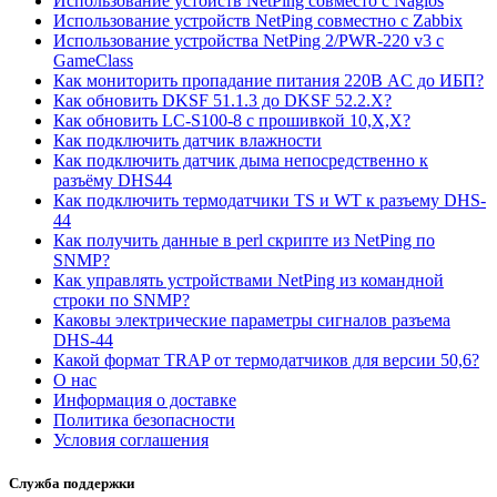
Использование устойств NetPing совместо с Nagios
Использование устройств NetPing совместно с Zabbix
Использование устройства NetPing 2/PWR-220 v3 с
GameClass
Как мониторить пропадание питания 220В AC до ИБП?
Как обновить DKSF 51.1.3 до DKSF 52.2.X?
Как обновить LC-S100-8 с прошивкой 10,Х,Х?
Как подключить датчик влажности
Как подключить датчик дыма непосредственно к
разъёму DHS44
Как подключить термодатчики TS и WT к разъему DHS-
44
Как получить данные в perl скрипте из NetPing по
SNMP?
Как управлять устройствами NetPing из командной
строки по SNMP?
Каковы электрические параметры сигналов разъема
DHS-44
Какой формат TRAP от термодатчиков для версии 50,6?
О нас
Информация о доставке
Политика безопасности
Условия соглашения
Служба поддержки