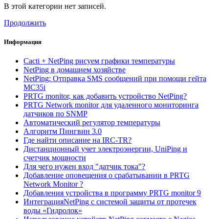
В этой категории нет записей.
Продолжить
Информация
Cacti + NetPing рисуем графики температуры
NetPing в домашнем хозяйстве
NetPing: Отправка SMS сообщений при помощи гейта
MC35i
PRTG monitor, как добавить устройство NetPing?
PRTG Network monitor для удаленного мониторинга
датчиков по SNMP
Автоматический регулятор температуры
Алгоритм Пингвин 3.0
Где найти описание на IRC-TR?
Дистанционный учет электроэнергии, UniPing и
счетчик мощности
Для чего нужен вход "датчик тока"?
Добавление оповещения о срабатывании в PRTG
Network Monitor ?
Добавления устройства в программу PRTG monitor 9
ИнтеграцияNetPing с системой защиты от протечек
воды «Гидролок»