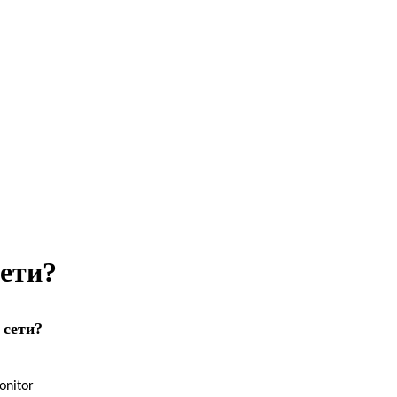
сети?
 сети?
onitor