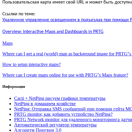
Пользовательская карта имеет свой
URL
и может быть доступн
Ссылки по теме:
Удаленное управление освещением в подъездах при помощи P
Overview: Interactive Maps and Dashboards in PRTG
Maps
Where can I get a real (world) map as background image for PRTG''s
How to setup interactive maps?
Where can I create maps online for use with PRTG''s Maps feature?
Информация
Cacti + NetPing рисуем графики температуры
NetPing в домашнем хозяйстве
NetPing: Отправка SMS сообщений при помощи гейта MC
PRTG monitor, как добавить устройство NetPing?
PRTG Network monitor для удаленного мониторинга дат
Автоматический регулятор температуры
Алгоритм Пингвин 3.0