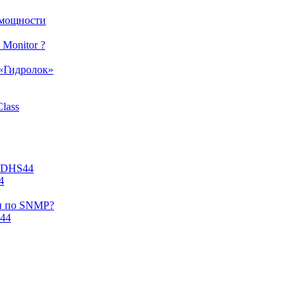
 мощности
Monitor ?
 «Гидролок»
lass
у DHS44
4
ки по SNMP?
-44