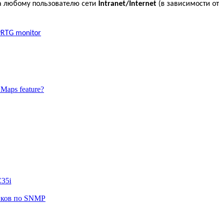
а любому пользователю сети
Intranet
/
Internet
(в зависимости о
RTG monitor
 Maps feature?
35i
чиков по SNMP