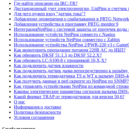
Где найти описание на IRC-TR?
Дистанционный учет электроэнергии, UniPing и счетчик
Для чего нужен вход "датчик тока"?
Добавление оповещения о срабатывании в PRTG Network 
Добавления устройства в программу PRTG monitor 9
ИнтеграцияNetPing с системой защиты от протечек воды
Использование устойств NetPing совместо с Nagios
Использование устройств NetPing совместно с Zabbix
Использование устройства NetPing 2/PWR-220 v3 с GameC
Как мониторить пропадание питания 220В AC до ИБП?
Как обновить DKSF 51.1.3 до DKSF 52.2.X?
Как обновить LC-S100-8 с прошивкой 10,Х,Х?
Как подключить датчик влажности
Как подключить датчик дыма непосредственно к разъём
Как подключить термодатчики TS и WT к разъему DHS-4
Как получить данные в perl скрипте из NetPing по SNMP?
Как управлять устройствами NetPing из командной стро
Каковы электрические параметры сигналов разъема DHS
Какой формат TRAP от термодатчиков для версии 50,6?
О нас
Информация о доставке
Политика безопасности
Условия соглашения
Служба поддержки